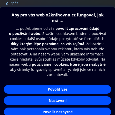
Zpět
Obsah ke stažení
Moje O2 Knihovna
Další zábava
© O2 Czech Republic a.s.
Nákupní řád
Přístupnost
Aplikace O2 Knihovna
Zásady zpracování osobních údajů
Čti a poslouchej své e-knihy a
Cookies
audioknihy rychleji a pohodlněji.
Nastavení cookies