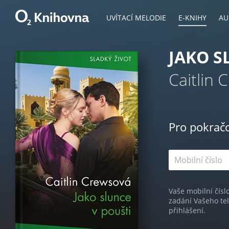
UVÍTACÍ MELODIE
E-KNIHY
AU
JAKO S
Caitlin 
Pro pokrač
Vaše mobilní čísl
zadání Vašeho te
přihlášení.