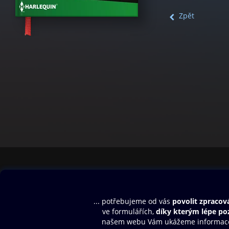
Zpět
Obsah ke stažení
Moje O2 Knih
Uvítací melodie
Přihlásit se
Aplikace a hry
E-knihy
Dárkový poukaz
SMS/MMS Info
Audioknihy
Nápověda
Blog