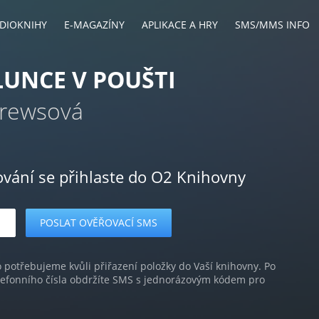
DIOKNIHY
E-MAGAZÍNY
APLIKACE A HRY
SMS/MMS INFO
LUNCE V POUŠTI
Crewsová
ování se přihlaste do O2 Knihovny
o potřebujeme kvůli přiřazení položky do Vaší knihovny. Po
lefonního čísla obdržíte SMS s jednorázovým kódem pro