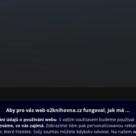
ovna
Další zábava
Oneplay
Oneplay Originály
Sport