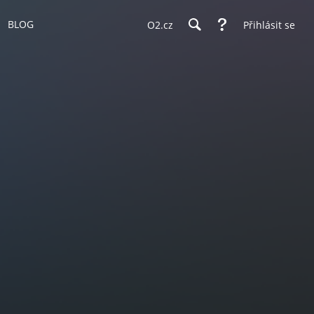
BLOG
O2.cz
Přihlásit se