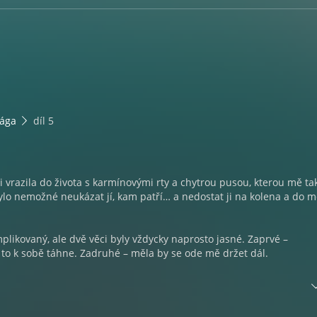
sága
díl 5
i vrazila do života s karmínovými rty a chytrou pusou, kterou mě ta
ylo nemožné neukázat jí, kam patří… a nedostat ji na kolena a do 
plikovaný, ale dvě věci byly vždycky naprosto jasné. Zaprvé –
to k sobě táhne. Zadruhé – měla by se ode mě držet dál.
í je bezohledné. Nemůžu bez ní žít, ale už jen moje přítomnost ji vys
ečí. A každý další den přináší další riziko, další zkoušku odvahy i