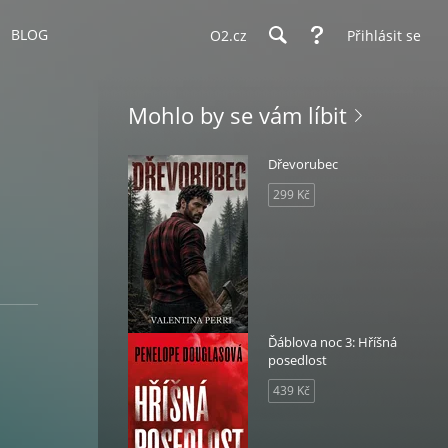
BLOG
O2.cz
Přihlásit se
Mohlo by se vám líbit
Dřevorubec
299 Kč
Ďáblova noc 3: Hříšná
posedlost
439 Kč