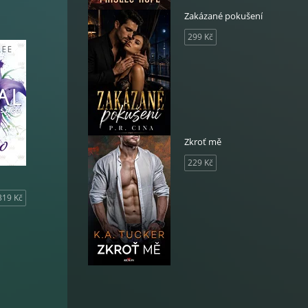
Zakázané pokušení
299 Kč
že ji
Zkroť mě
229 Kč
319 Kč