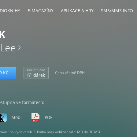
DIOKNIHY
E-MAGAZÍNY
APLIKACE A HRY
SMS/MMS INFO
K
 Lee
Koupit jako
9 KČ
Cena včetně DPH
dárek
ostupná ve formátech:
Mobi
PDF
visí na vydavateli. E-knihy mají velikost od 1 MB do 30 MB.