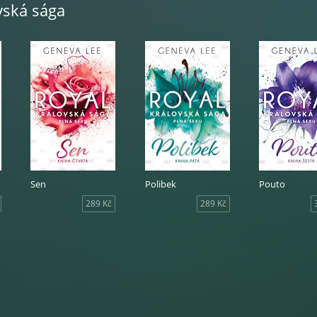
vská sága
 není kořist, je mou posedlostí.
o bude v mých silách, abych ji ochránil, i kdyby to mělo znamenat, 
m.
 v mém životě, po které nemůžu přestat toužit.
minulost, nejdůležitější pro mě bylo dostat Belle do bezpečí, i když
a tom, že zůstane se mnou.
xistuje jediné místo, kam by na nás smrtící chapadla minulosti
Sen
Polibek
Pouto
289 Kč
289 Kč