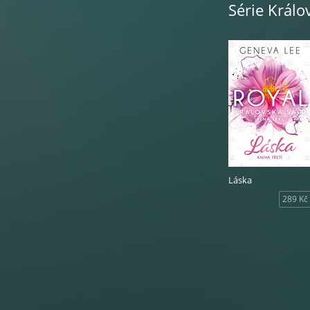
Série Králo
Tahle žena pro mě
Udělám všechno, c
už nikdy neuvidí
Je to jediná žena
Když mě dostihla 
umíněně trvala n
V Londýně ale nee
nedosáhla.
Láska
289 Kč