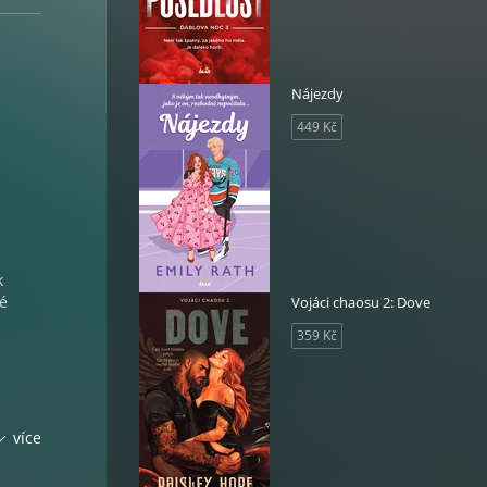
Nájezdy
449 Kč
k
mé
Vojáci chaosu 2: Dove
359 Kč
tavuje
více