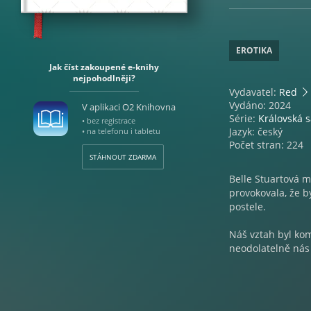
EROTIKA
Jak číst zakoupené e-knihy
nejpohodlněji?
Vydavatel:
Red
Vydáno: 2024
V aplikaci O2 Knihovna
Série:
Královská 
• bez registrace
Jazyk: český
• na telefonu i tabletu
Počet stran: 224
STÁHNOUT ZDARMA
Belle Stuartová m
provokovala, že b
postele.
Náš vztah byl kom
neodolatelně nás 
Chtít ji a být s n
smrtelnému nebezp
našeho vztahu.