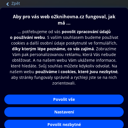
Zpět
Obsah ke stažení
Moje O2 Knihovna
Další zábava
© O2 Czech Republic a.s.
Nákupní řád
Přístupnost
Aplikace O2 Knihovna
Zásady zpracování osobních údajů
Čti a poslouchej své e-knihy a
Cookies
audioknihy rychleji a pohodlněji.
Nastavení cookies