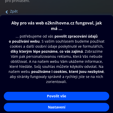
pro přihlášení.
Zpět
Obsah ke stažení
Moje O2 Knihovna
Další zábava
© O2 Czech Republic a.s.
Nákupní řád
Přístupnost
Aplikace O2 Knihovna
Zásady zpracování osobních údajů
Čti a poslouchej své e-knihy a
Cookies
audioknihy rychleji a pohodlněji.