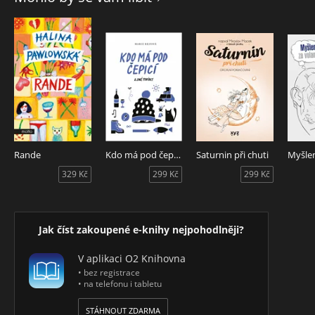
se naopak tolerovalo ve středověkém Japonsku, jak se
plánuje nejhorší dovolená v historii, jestli měli vojáci
Wehrmachtu skutečně piko v čokošce a kde se doopravdy
vzala Barbie. Takže se přestaňte vrtět, natáhněte přezůvky a
vytáhněte sešity, začíná Hodina dějepichu.
Rande
Kdo má pod čepicí a jiné povídky
Saturnin při chuti
329 Kč
299 Kč
299 Kč
Jak číst zakoupené e-knihy nejpohodlněji?
V aplikaci O2 Knihovna
• bez registrace
• na telefonu i tabletu
STÁHNOUT ZDARMA