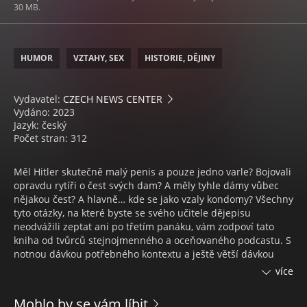
30 MB.
HUMOR
VZTAHY, SEX
HISTORIE, DĚJINY
Vydavatel:
CZECH NEWS CENTER
Vydáno: 2023
Jazyk: český
Počet stran: 312
Měl Hitler skutečně malý penis a pouze jedno varle? Bojovali
opravdu rytíři o čest svých dam? A měly tyhle dámy vůbec
nějakou čest? A hlavně… kde se jako vzaly kondomy? Všechny
tyto otázky, na které byste se svého učitele dějepisu
neodvážili zeptat ani po třetím panáku, vám zodpoví tato
kniha od tvůrců stejnojmenného a oceňovaného podcastu. S
notnou dávkou potřebného kontextu a ještě větší dávkou
vtipů se dozvíte všechno o sexuálním životě nacistických
více
pohlavárů, středověkých králů, papežů, robotů, biblických
postav a upírů. Zjistíte, za co jste mohli skončit na hranici, co
Mohlo by se vám líbit