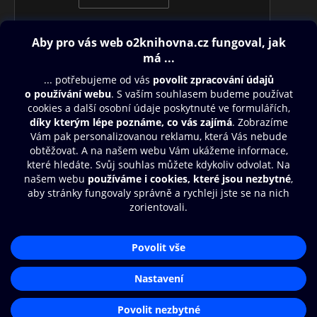
Obsah ke stažení
Moje O2 Knihovna
Další zábava
© O2 Czech Republic a.s.
Nákupní řád
Přístupnost
Aplikace O2 Knihovna
Zásady zpracování osobních údajů
Čti a poslouchej své e-knihy a
Cookies
audioknihy rychleji a pohodlněji.
Nastavení cookies