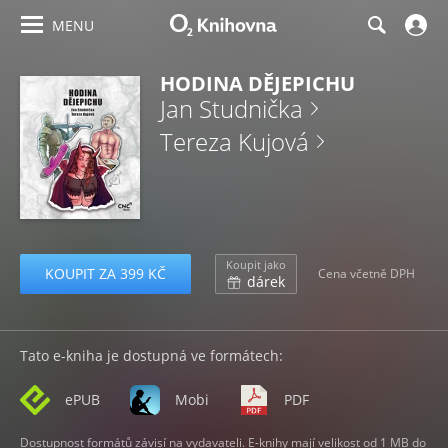
MENU
HODINA DĚJEPICHU
Jan Studnička
Tereza Kujová
Koupit jako
KOUPIT ZA 399 KČ
Cena včetně DPH
dárek
Tato e-kniha je dostupná ve formátech:
ePUB
Mobi
PDF
Dostupnost formátů závisí na vydavateli. E-knihy mají velikost od 1 MB do