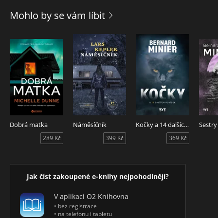
Nic není takové, jak to na první pohled vypadá. Každý má
Mohlo by se vám líbit
svoje tajemství. A některá z nich by měla zůstat pohřbená
hodně hluboko.
Dobrá matka
Náměsíčník
Kočky a 14 dalších povídek
Sestry
289 Kč
399 Kč
369 Kč
Jak číst zakoupené e-knihy nejpohodlněji?
V aplikaci O2 Knihovna
• bez registrace
• na telefonu i tabletu