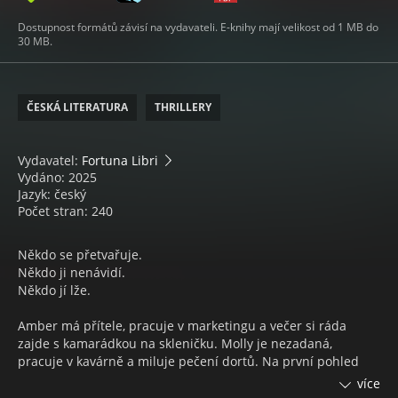
Dostupnost formátů závisí na vydavateli. E-knihy mají velikost od 1 MB do
30 MB.
ČESKÁ LITERATURA
THRILLERY
Vydavatel:
Fortuna Libri
Vydáno: 2025
Jazyk: český
Počet stran: 240
Někdo se přetvařuje.
Někdo ji nenávidí.
Někdo jí lže.
Amber má přítele, pracuje v marketingu a večer si ráda
zajde s kamarádkou na skleničku. Molly je nezadaná,
pracuje v kavárně a miluje pečení dortů. Na první pohled
dvě zcela odlišné mladé ženy. Ale co na ten druhý?
více