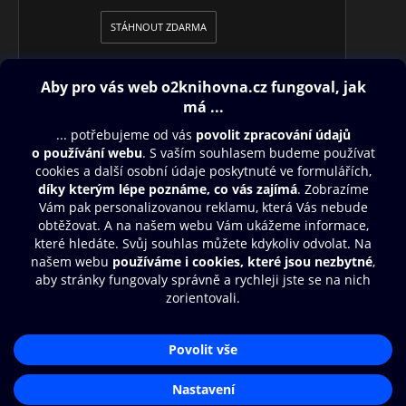
STÁHNOUT ZDARMA
Obsah ke stažení
Moje O2 Knihovna
Další zábava
© O2 Czech Republic a.s.
Nákupní řád
Přístupnost
Aplikace O2 Knihovna
Zásady zpracování osobních údajů
Čti a poslouchej své e-knihy a
Cookies