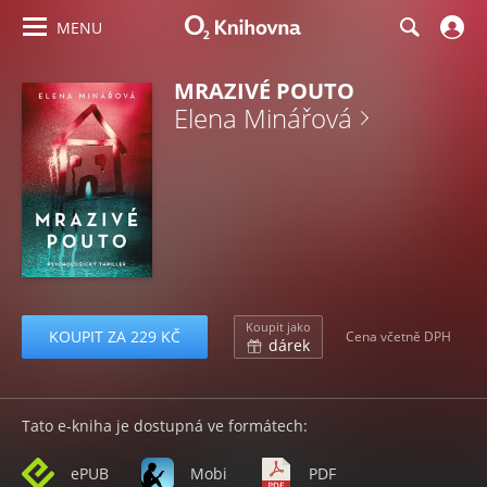
MENU
MRAZIVÉ POUTO
Elena Minářová
Koupit jako
KOUPIT ZA 229 KČ
Cena včetně DPH
dárek
Tato e-kniha je dostupná ve formátech:
ePUB
Mobi
PDF