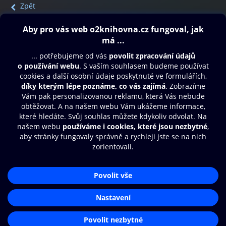
Zpět
Obsah ke stažení
Moje O2 Knihovna
Další zábava
© O2 Czech Republic a.s.
Nákupní řád
Přístupnost
Aplikace O2 Knihovna
Zásady zpracování osobních údajů
Čti a poslouchej své e-knihy a
Cookies
audioknihy rychleji a pohodlněji.
Nastavení cookies