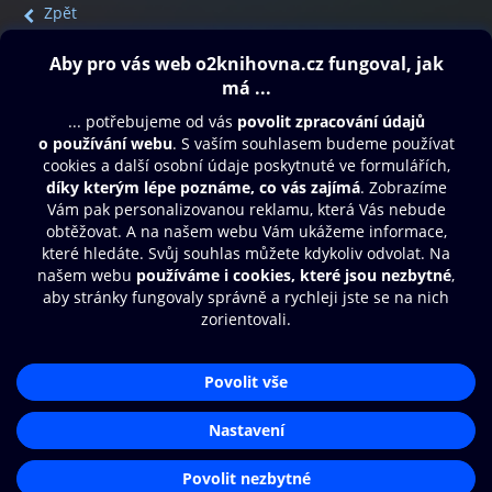
Zpět
Obsah ke stažení
Moje O2 Knihovna
Další zábava
© O2 Czech Republic a.s.
Nákupní řád
Přístupnost
Aplikace O2 Knihovna
Zásady zpracování osobních údajů
Čti a poslouchej své e-knihy a
Cookies
audioknihy rychleji a pohodlněji.
Nastavení cookies