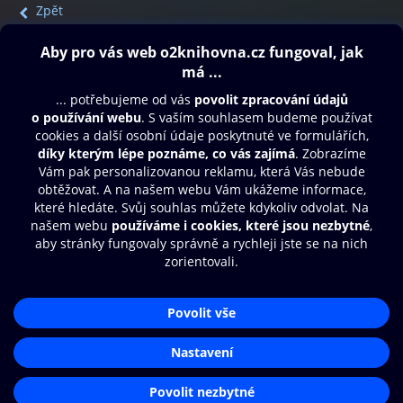
Zpět
Obsah ke stažení
Moje O2 Knihovna
Další zábava
© O2 Czech Republic a.s.
Nákupní řád
Přístupnost
Aplikace O2 Knihovna
Zásady zpracování osobních údajů
Čti a poslouchej své e-knihy a
Cookies
audioknihy rychleji a pohodlněji.
Nastavení cookies