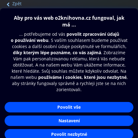
Zpět
Obsah ke stažení
Moje O2 Knihovna
Další zábava
© O2 Czech Republic a.s.
Nákupní řád
Přístupnost
Aplikace O2 Knihovna
Zásady zpracování osobních údajů
Čti a poslouchej své e-knihy a
Cookies
audioknihy rychleji a pohodlněji.
Nastavení cookies