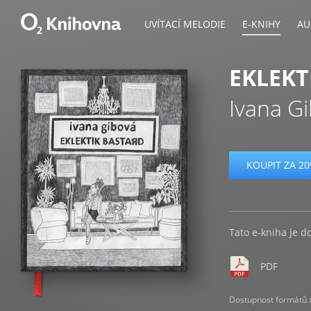
UVÍTACÍ MELODIE
E-KNIHY
AU
EKLEKT
Ivana G
KOUPIT ZA 20
Tato e-kniha je d
PDF
Dostupnost formátů zá