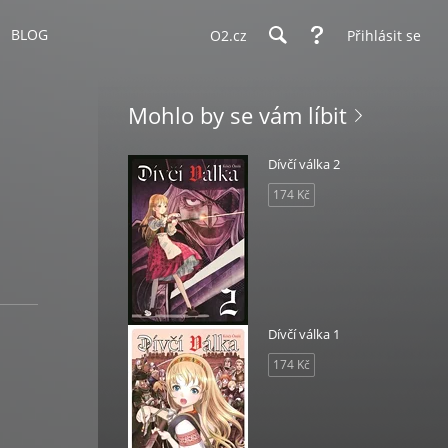
BLOG
O2.cz
Přihlásit se
Mohlo by se vám líbit
Dívčí válka 2
174 Kč
Dívčí válka 1
174 Kč