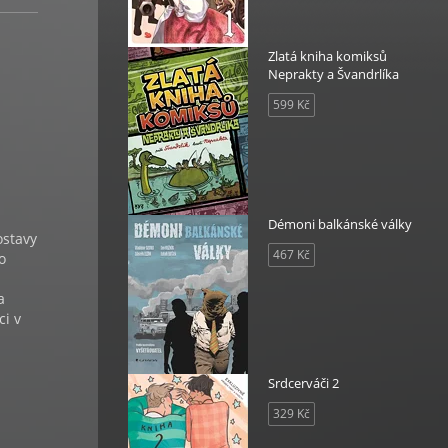
Zlatá kniha komiksů
Neprakty a Švandrlíka
599 Kč
Démoni balkánské války
ostavy
467 Kč
o
a
ci v
Srdcerváči 2
329 Kč