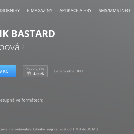
DIOKNIHY
E-MAGAZÍNY
APLIKACE A HRY
SMS/MMS INFO
IK BASTARD
ibová
Koupit jako
9 KČ
Cena včetně DPH
dárek
ostupná ve formátech:
visí na vydavateli. E-knihy mají velikost od 1 MB do 30 MB.