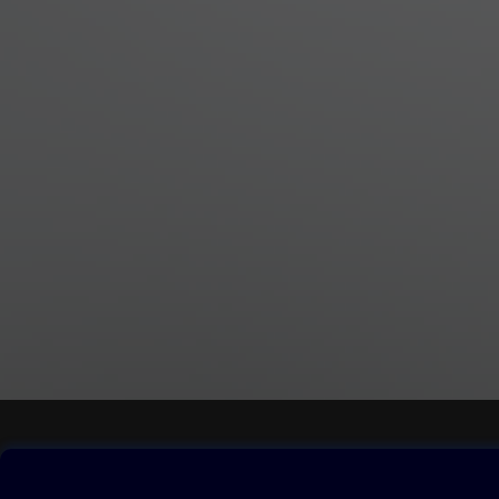
Obsah ke stažení
Moje O2 Knih