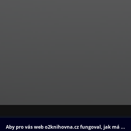
ovna
Další zábava