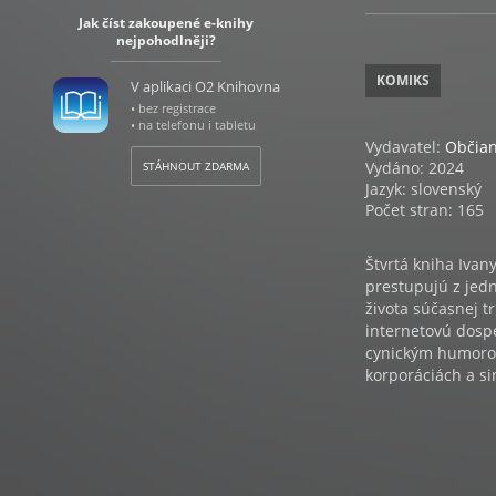
Jak číst zakoupené e-knihy
nejpohodlněji?
KOMIKS
V aplikaci O2 Knihovna
• bez registrace
• na telefonu i tabletu
Vydavatel:
Občian
Vydáno: 2024
STÁHNOUT ZDARMA
Jazyk: slovenský
Počet stran: 165
Štvrtá kniha Ivan
prestupujú z jed
života súčasnej t
internetovú dospe
cynickým humorom 
korporáciách a sin