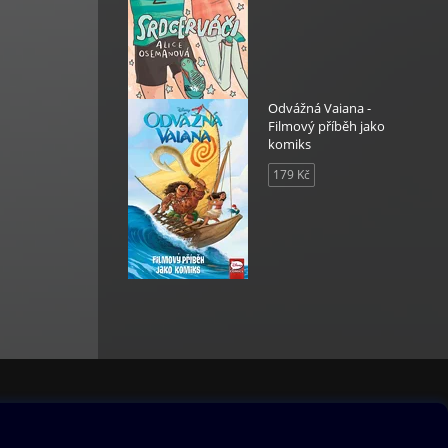
Odvážná Vaiana -
Filmový příběh jako
komiks
179 Kč