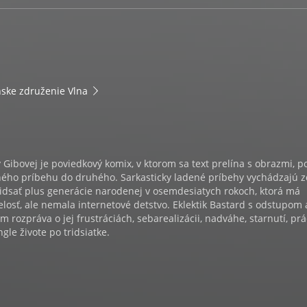
ske združenie Vlna
y Gibovej je poviedkový komix, v ktorom sa text prelína s obrazmi, p
ného príbehu do druhého. Sarkasticky ladené príbehy vychádzajú z
ridsať plus generácie narodenej v osemdesiatych rokoch, ktorá má
losť, ale nemala internetové detstvo. Eklektik Bastard s odstupom 
rozpráva o jej frustráciách, sebarealizácii, nadváhe, starnutí, prá
gle živote po tridsiatke.