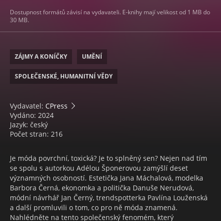
Dostupnost formátů závisí na vydavateli. E-knihy mají velikost od 1 MB do
30 MB.
ZÁJMY A KONÍČKY
UMĚNÍ
SPOLEČENSKÉ, HUMANITNÍ VĚDY
Vydavatel:
CPress
Vydáno: 2024
Jazyk: český
Počet stran: 216
Je móda povrchní, toxická? Je to splněný sen? Nejen nad tím
se spolu s autorkou Adélou Šponerovou zamýšlí deset
významných osobností. Estetička Jana Máchalová, modelka
Barbora Černá, ekonomka a politička Danuše Nerudová,
módní návrhář Jan Černý, trendspotterka Pavlína Louženská
a další promluvili o tom, co pro ně móda znamená.
Nahlédněte na tento společenský fenomém, který