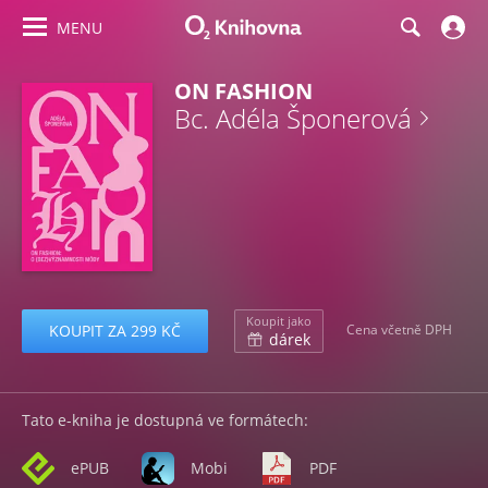
MENU
ON FASHION
Bc. Adéla Šponerová
Koupit jako
KOUPIT ZA 299 KČ
Cena včetně DPH
dárek
Tato e-kniha je dostupná ve formátech:
ePUB
Mobi
PDF