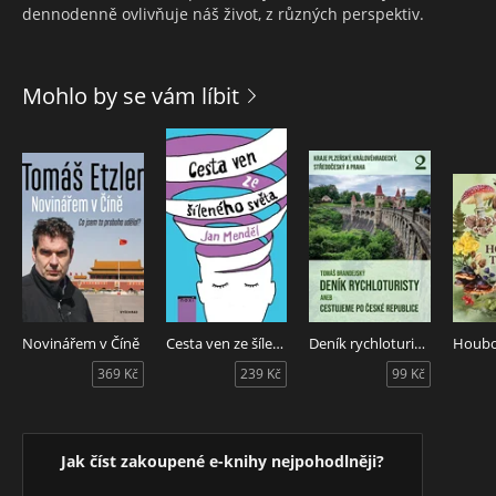
dennodenně ovlivňuje náš život, z různých perspektiv.
Mohlo by se vám líbit
Novinářem v Číně
Cesta ven ze šíleného světa
Deník rychloturisty aneb Cestujeme po České republice
Houbo
369 Kč
239 Kč
99 Kč
Jak číst zakoupené e-knihy nejpohodlněji?