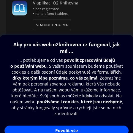
V aplikaci O2 Knihovna
• bez registrace
• na telefonu i tabletu
STÁHNOUT ZDARMA
Obsah ke stažení
Moje O2 Knihovna
Další zábava
© O2 Czech Republic a.s.
Nákupní řád
Přístupnost