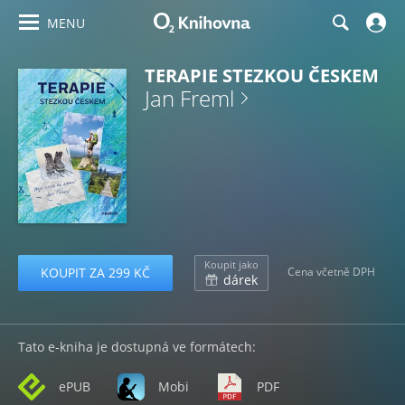
MENU
TERAPIE STEZKOU ČESKEM
Jan Freml
Koupit jako
KOUPIT ZA 299 KČ
Cena včetně DPH
dárek
Tato e-kniha je dostupná ve formátech:
ePUB
Mobi
PDF