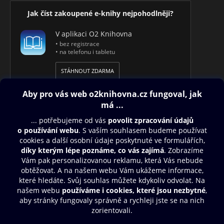
Jak číst zakoupené e-knihy nejpohodlněji?
V aplikaci O2 Knihovna
• bez registrace
• na telefonu i tabletu
STÁHNOUT ZDARMA
Obsah ke stažení
Moje O2 Knihovna
Další zábava
© O2 Czech Republic a.s.