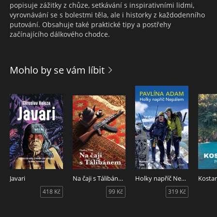
popisuje zážitky z chůze, setkávání s inspirativními lidmi,
vyrovnávání se s bolestmi těla, ale i historky z každodenního
putování. Obsahuje také praktické tipy a postřehy
začínajícího dálkového chodce.
Mohlo by se vám líbit
Javari
Na čaji s Tálibánem
Holky napříč Nepálem
Kostar
418 Kč
99 Kč
319 Kč