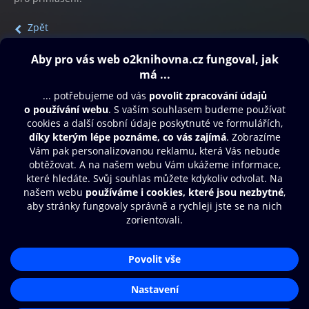
Zpět
Obsah ke stažení
Moje O2 Knihovna
Další zábava
© O2 Czech Republic a.s.
Nákupní řád
Přístupnost
Aplikace O2 Knihovna
Zásady zpracování osobních údajů
Čti a poslouchej své e-knihy a
Cookies
audioknihy rychleji a pohodlněji.