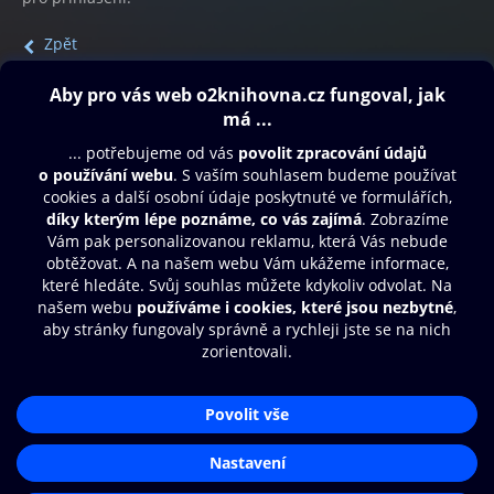
Zpět
Obsah ke stažení
Moje O2 Knihovna
Další zábava
© O2 Czech Republic a.s.
Nákupní řád
Přístupnost
Aplikace O2 Knihovna
Zásady zpracování osobních údajů
Čti a poslouchej své e-knihy a
Cookies
audioknihy rychleji a pohodlněji.