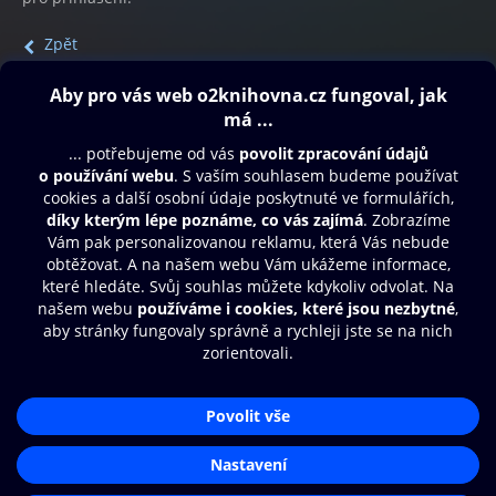
Zpět
Obsah ke stažení
Moje O2 Knihovna
Další zábava
© O2 Czech Republic a.s.
Nákupní řád
Přístupnost
Aplikace O2 Knihovna
Zásady zpracování osobních údajů
Čti a poslouchej své e-knihy a
Cookies
audioknihy rychleji a pohodlněji.