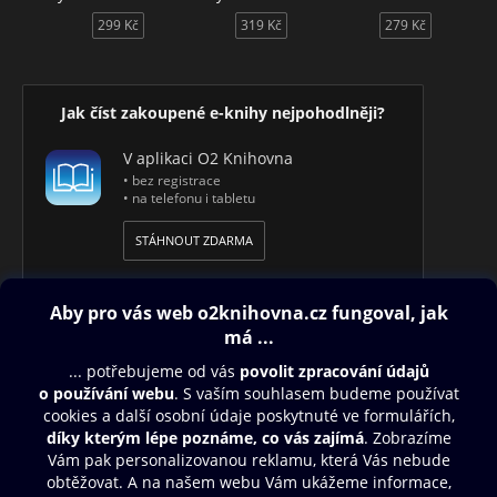
299 Kč
319 Kč
279 Kč
Jak číst zakoupené e-knihy nejpohodlněji?
V aplikaci O2 Knihovna
• bez registrace
• na telefonu i tabletu
STÁHNOUT ZDARMA
Obsah ke stažení
Moje O2 Knihovna
Další zábava