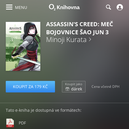
MENU
ASSASSIN'S CREED: MEČ
BOJOVNICE ŠAO JUN 3
Minoji Kurata
Koupit jako
KOUPIT ZA 179 KČ
Cena včetně DPH
dárek
Tato e-kniha je dostupná ve formátech:
PDF