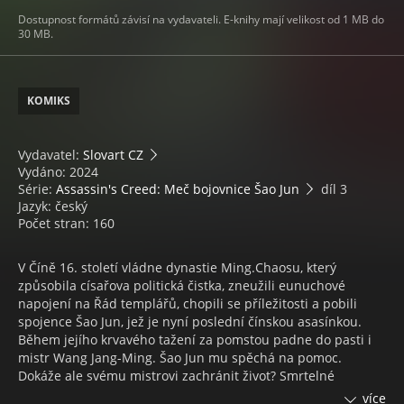
Dostupnost formátů závisí na vydavateli. E-knihy mají velikost od 1 MB do
30 MB.
KOMIKS
Vydavatel:
Slovart CZ
Vydáno: 2024
Série:
Assassin's Creed: Meč bojovnice Šao Jun
díl 3
Jazyk: český
Počet stran: 160
V Číně 16. století vládne dynastie Ming.Chaosu, který
způsobila císařova politická čistka, zneužili eunuchové
napojení na Řád templářů, chopili se příležitosti a pobili
spojence Šao Jun, jež je nyní poslední čínskou asasínkou.
Během jejího krvavého tažení za pomstou padne do pasti i
mistr Wang Jang-Ming. Šao Jun mu spěchá na pomoc.
Dokáže ale svému mistrovi zachránit život? Smrtelné
nebezpečí číhá na každém kroku...Všechny tyto vzpomínky
více