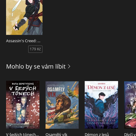
Assassin's Creed: Meč bojovnice Šao Jun 4
179 Kč
Mohlo by se vám líbit
V šedých tónech - grafický román
Osamělý vlk
Démon z lesů
Dívčí 