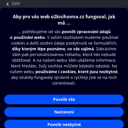
Zpět
Obsah ke stažení
Moje O2 Knihovna
Další zábava
© O2 Czech Republic a.s.
Nákupní řád
Přístupnost
Aplikace O2 Knihovna
Zásady zpracování osobních údajů
Čti a poslouchej své e-knihy a
Cookies
audioknihy rychleji a pohodlněji.
Nastavení cookies