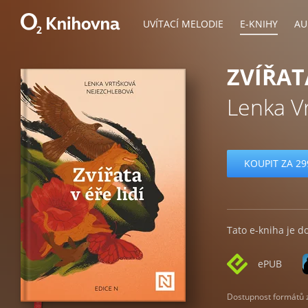
UVÍTACÍ MELODIE
E-KNIHY
AU
ZVÍŘATA
Lenka V
KOUPIT ZA 29
Tato e-kniha je d
ePUB
Dostupnost formátů zá