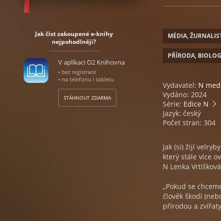
Jak číst zakoupené e-knihy
MÉDIA, ŽURNALIS
nejpohodlněji?
PŘÍRODA, BIOLOG
V aplikaci O2 Knihovna
• bez registrace
• na telefonu i tabletu
Vydavatel:
N med
Vydáno: 2024
STÁHNOUT ZDARMA
Série:
Edice N
Jazyk: český
Počet stran: 304
Jak (si) žijí velry
který stále více 
N Lenka Vrtišková
„Pokud se chceme 
člověk škodí (nebo
přírodou a zvířat
knize (respektive