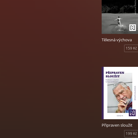
Tělesná výchova
159 Kč
Připraven sloužit
199 Kč