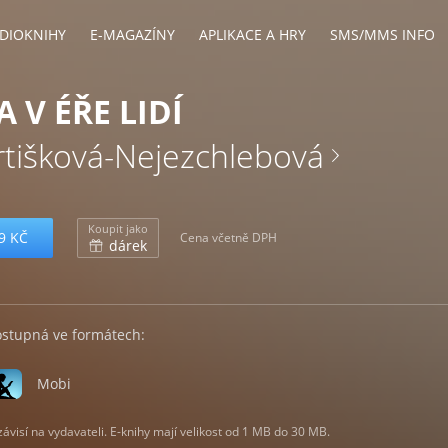
DIOKNIHY
E-MAGAZÍNY
APLIKACE A HRY
SMS/MMS INFO
 V ÉŘE LIDÍ
rtišková-Nejezchlebová
Koupit jako
9 KČ
Cena včetně DPH
dárek
ostupná ve formátech:
Mobi
visí na vydavateli. E-knihy mají velikost od 1 MB do 30 MB.