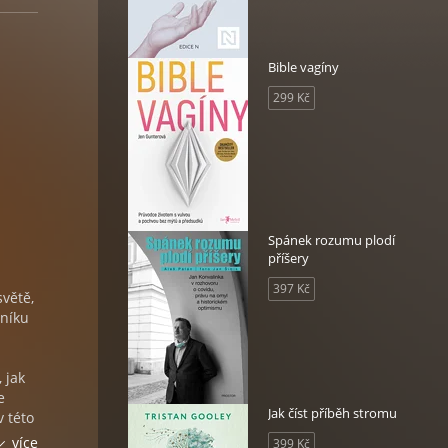
Bible vagíny
299 Kč
Spánek rozumu plodí
příšery
397 Kč
světě,
eníku
 jak
e
Jak číst příběh stromu
v této
cí.
více
399 Kč