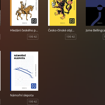
Hledání českého příběhu
Česko-čínské objímání
Jsme Bellingc
199 Kč
199 Kč
Námořní slepota
199 Kč