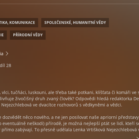
TIKA, KOMUNIKACE
SPOLEČENSKÉ, HUMANITNÍ VĚDY
IE
PŘÍRODNÍ VĚDY
ia
díl 28
by, vlci, tučňáci, luskouni, ale třeba také potkani, klíšťata či komáři ve 
ovlivňuje živočišný druh zvaný člověk? Odpovědi hledá redaktorka D
 Nejezchlebová ve dvacítce rozhovorů s vědkyněmi a vědci.
dozvědět něco nového, a ne jen posilovat naše apriorní představy,
 eventuálně neškodí) přírodě, je možná nejlepší ptát se lidí, kteří s
y přímo zabývají. To přesně udělala Lenka Vrtišková Nejezchlebová 
 nejdříve v sérii rozhovorů pro Deník N). Výsledek je docela ohromují