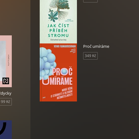
asto
ší,
ity
Proč umíráme
349 Kč
vždycky
199 Kč