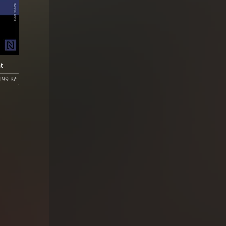
at
199 Kč