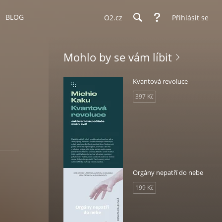
BLOG
O2.cz
Přihlásit se
Mohlo by se vám líbit
Kvantová revoluce
397 Kč
Orgány nepatří do nebe
199 Kč