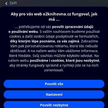
Zpět
Obsah ke stažení
Moje O2 Knihovna
Další zábava
© O2 Czech Republic a.s.
Nákupní řád
Přístupnost
Aplikace O2 Knihovna
Zásady zpracování osobních údajů
Čti a poslouchej své e-knihy a
Cookies
audioknihy rychleji a pohodlněji.
Nastavení cookies