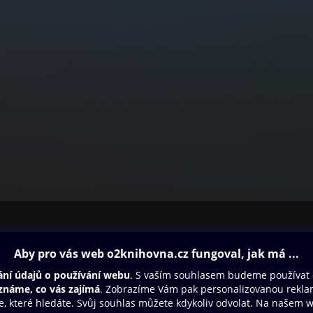
ovna
Další zábava
Oneplay
Oneplay Originály
Sport