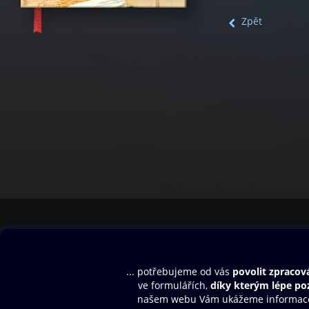
Zpět
Obsah ke stažení
Moje O2 Knih
Uvítací melodie
Přihlásit se
Aplikace a hry
E-knihy
Dárkový poukaz
SMS/MMS Info
Audioknihy
Nápověda
Blog