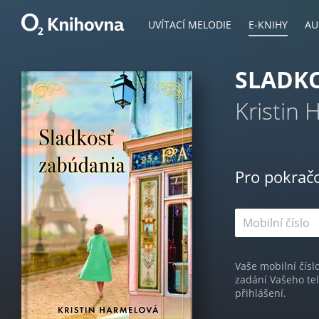
UVÍTACÍ MELODIE
E-KNIHY
AU
SLADK
Kristin
Pro pokrač
Vaše mobilní čísl
zadání Vašeho te
přihlášení.