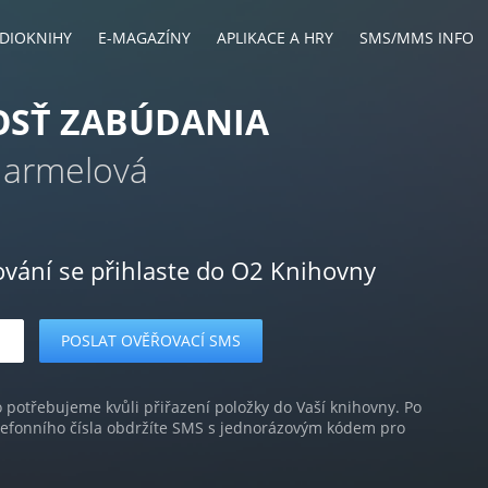
DIOKNIHY
E-MAGAZÍNY
APLIKACE A HRY
SMS/MMS INFO
OSŤ ZABÚDANIA
 Harmelová
ování se přihlaste do O2 Knihovny
o potřebujeme kvůli přiřazení položky do Vaší knihovny. Po
lefonního čísla obdržíte SMS s jednorázovým kódem pro