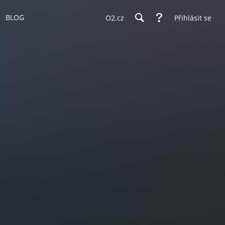
BLOG
O2.cz
Přihlásit se