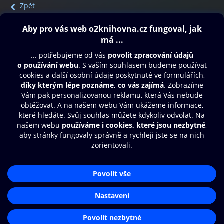
Zpět
Obsah ke stažení
Moje O2 Knihovna
Další zábava
© O2 Czech Republic a.s.
Nákupní řád
Přístupnost
Aplikace O2 Knihovna
Zásady zpracování osobních údajů
Čti a poslouchej své e-knihy a
Cookies
audioknihy rychleji a pohodlněji.
Nastavení cookies