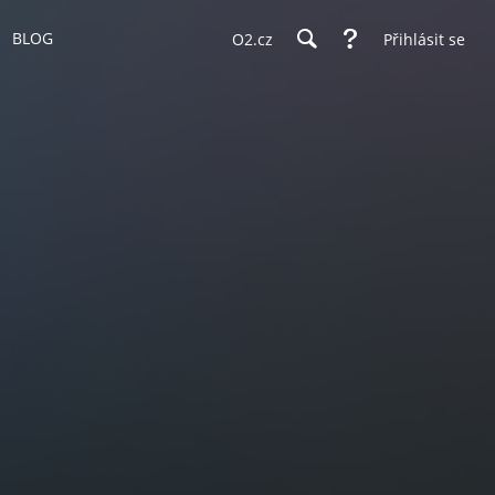
BLOG
O2.cz
Přihlásit se