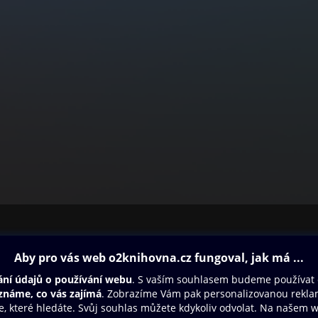
ovna
Další zábava
Oneplay
Oneplay Originály
Sport