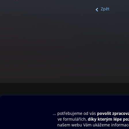
Zpět
Obsah ke stažení
Moje O2 Knih
Uvítací melodie
Přihlásit se
Aplikace a hry
E-knihy
Dárkový poukaz
SMS/MMS Info
Audioknihy
Nápověda
Blog