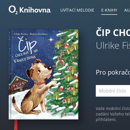
UVÍTACÍ MELODIE
E-KNIHY
AU
ČIP CH
Ulrike F
Pro pokrač
Vaše mobilní čísl
zadání Vašeho te
přihlášení.