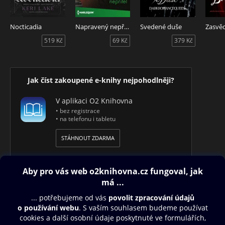
Nocticadia
Napravený nepřítel
Svedené duše
Zasvěc
519 Kč
69 Kč
379 Kč
Jak číst zakoupené e-knihy nejpohodlněji?
V aplikaci O2 Knihovna
• bez registrace
• na telefonu i tabletu
STÁHNOUT ZDARMA
Obsah ke stažení
Moje O2 Knihovna