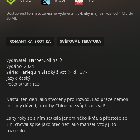
Dostupnost formátů závisí na vydavateli. E-knihy mají velikost od 1 MB do
30 MB.
ROMANTIKA, EROTIKA
SVĚTOVÁ LITERATURA
Vydavatel:
HarperCollins
Vydáno: 2024
Série:
Harlequin Sladký život
díl 377
Jazyk: český
Počet stran: 153
Nastal ten den jako stvořený pro rozvod. Lao přece nemohl
mít jiný důvod, proč by Chloe na svůj hrad zval!
Za ty roky se s ním setkala jenom několikrát, a přestože se
k ní choval spíše jako otec než jako manžel, vždy ji to
rozrušilo…