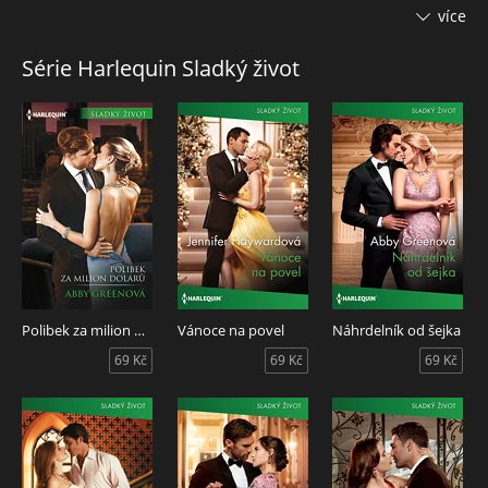
Lao potřebuje dědice. A má manželku – byť si ji bral jenom
více
z povinnosti.
Série Harlequin Sladký život
To, že ji přitahuje, je výhoda. To, že Chloe přitahuje jeho,
dělá plán – učinit ji matkou a manželkou nejen na papíře –
dokonalým!
Polibek za milion dolarů
Vánoce na povel
Náhrdelník od šejka
69 Kč
69 Kč
69 Kč