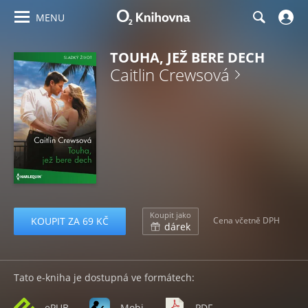
MENU
TOUHA, JEŽ BERE DECH
Caitlin Crewsová
Koupit jako
KOUPIT ZA 69 KČ
Cena včetně DPH
dárek
Tato e-kniha je dostupná ve formátech:
ePUB
Mobi
PDF