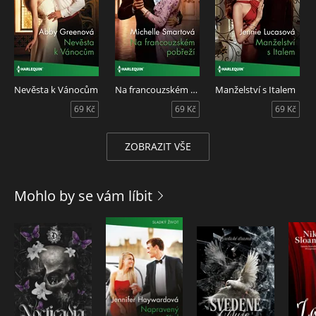
Nevěsta k Vánocům
Na francouzském pobřeží
Manželství s Italem
69 Kč
69 Kč
69 Kč
ZOBRAZIT VŠE
Mohlo by se vám líbit