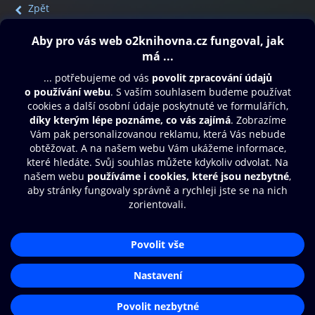
Zpět
Obsah ke stažení
Moje O2 Knihovna
Další zábava
© O2 Czech Republic a.s.
Nákupní řád
Přístupnost
Aplikace O2 Knihovna
Zásady zpracování osobních údajů
Čti a poslouchej své e-knihy a
Cookies
audioknihy rychleji a pohodlněji.
Nastavení cookies