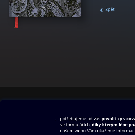
Zpět
Obsah ke stažení
Moje O2 Knih
Uvítací melodie
Přihlásit se
Aplikace a hry
E-knihy
Dárkový poukaz
SMS/MMS Info
Audioknihy
Nápověda
Blog