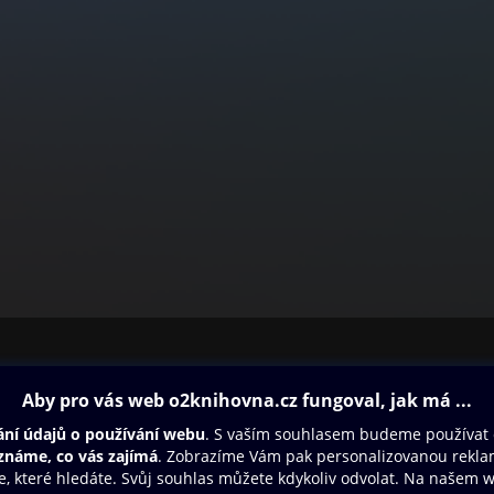
ovna
Další zábava
Oneplay
Oneplay Originály
Sport