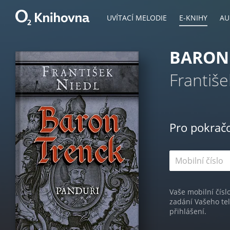
UVÍTACÍ MELODIE
E-KNIHY
AU
BARON 
Františe
Pro pokrač
Vaše mobilní čísl
zadání Vašeho te
přihlášení.