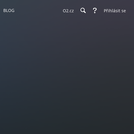
BLOG
O2.cz
Přihlásit se