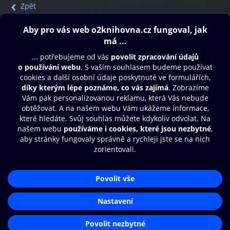
Zpět
Obsah ke stažení
Moje O2 Knihovna
Další zábava
© O2 Czech Republic a.s.
Nákupní řád
Přístupnost
Aplikace O2 Knihovna
Zásady zpracování osobních údajů
Čti a poslouchej své e-knihy a
Cookies
audioknihy rychleji a pohodlněji.
Nastavení cookies