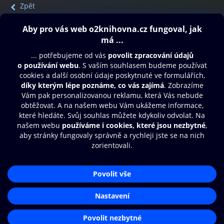
Zpět
Obsah ke stažení
Moje O2 Knihovna
Další zábava
© O2 Czech Republic a.s.
Nákupní řád
Přístupnost
Aplikace O2 Knihovna
Zásady zpracování osobních údajů
Čti a poslouchej své e-knihy a
Cookies
audioknihy rychleji a pohodlněji.
Nastavení cookies