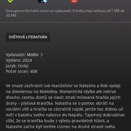
Dostupnost formátů závisí na vydavateli. E-knihy mají velikost od 1 MB do
30 MB.
SVĚTOVÁ LITERATURA
Vydavatel:
Motto
Vydáno: 2024
Jazyk: český
Počet stran: 408
Ve snaze zachránit své manželství se Natasha a Rob vydají
na dovolenou na Maledivy. Romantická idylka ale netrvá
dlouho, cestou domů se navíc ztratí milovaná hračka jejich
dcery – plyšová kravička. Natasha se o pomoc obrátí na
sociální sítě a hračka se zázračně najde, jenže tou dobou už
míří v batohu svého nálezce do Nepálu. Tajemný dobrodinec
slíbí, že se kravička bude z výletu pravidelně hlásit, a
Natashe začne být tenhle cizinec na druhé straně světa