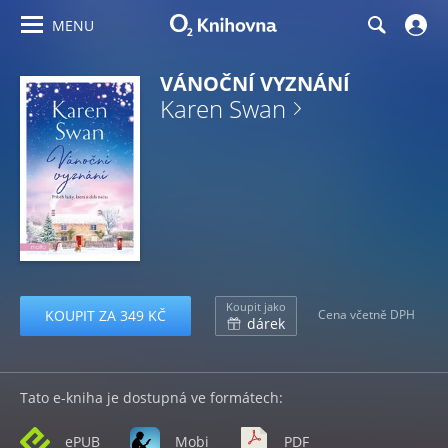
MENU
VÁNOČNÍ VYZNÁNÍ
Karen Swan
Koupit jako
KOUPIT ZA 349 KČ
Cena včetně DPH
dárek
Tato e-kniha je dostupná ve formátech:
ePUB
Mobi
PDF