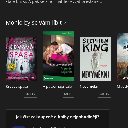
stále bližší. A pak se z hor náhle ozývat přestane...
Mohlo by se vám líbit
Krvavá spása
V paláci nepřítele
Nevyměkni
Madd
382 Kč
69 Kč
340 Kč
Jak číst zakoupené e-knihy nejpohodlněji?