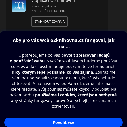
V aplikaci O2 Knihovna
• bez registrace
• na telefonu i tabletu
STÁHNOUT ZDARMA
Obsah ke stažení
Moje O2 Knihovna
Další zábava
© O2 Czech Republic a.s.
Nákupní řád
Přístupnost
Aplikace O2 Knihovna