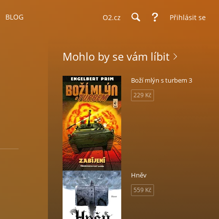
BLOG
O2.cz
Přihlásit se
Mohlo by se vám líbit
Boží mlýn s turbem 3
229 Kč
Hněv
559 Kč