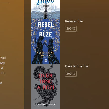
Rebel a růže
399 Kč
stův
ney
Dvůr trnů a růží
 a
sob,
369 Kč
tá