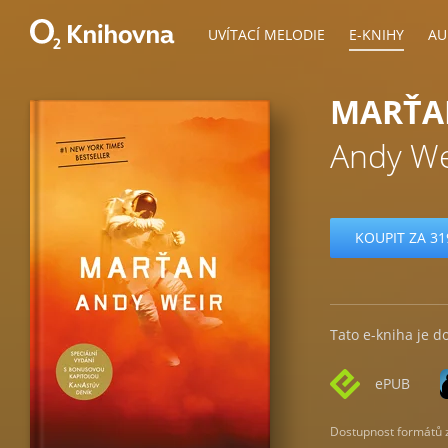
UVÍTACÍ MELODIE
E-KNIHY
AU
MARŤA
Andy We
KOUPIT ZA 31
Tato e-kniha je d
ePUB
Dostupnost formátů zá