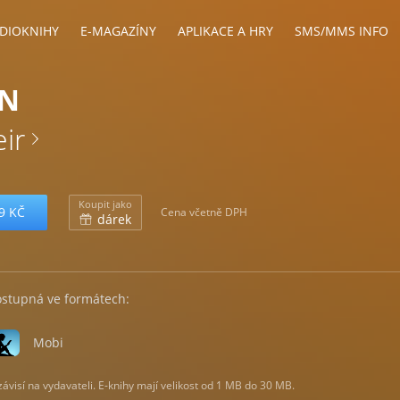
DIOKNIHY
E-MAGAZÍNY
APLIKACE A HRY
SMS/MMS INFO
N
ir
Koupit jako
9 KČ
Cena včetně DPH
dárek
ostupná ve formátech:
Mobi
visí na vydavateli. E-knihy mají velikost od 1 MB do 30 MB.