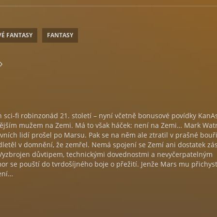
VÉ FANTASY
FANTASY
h sci-fi robinzonád 21. století – nyní včetně bonusové povídky KanA
vnějším mužem na Zemi. Má to však háček: není na Zemi… Mark Wat
rvních lidí prošel po Marsu. Pak se na něm ale ztratil v prašné bouři
letěl v domnění, že zemřel. Nemá spojení se Zemí ani dostatek zá
 Vyzbrojen důvtipem, technickými dovednostmi a nevyčerpatelným
 se pouští do tvrdošíjného boje o přežití. Jenže Mars mu přichys
ení…