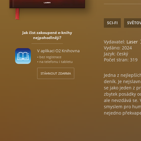
SCI-FI
SVĚTO
Jak číst zakoupené e-knihy
nejpohodlněji?
Vydavatel:
Laser
Vydáno: 2024
V aplikaci O2 Knihovna
Jazyk: český
• bez registrace
Počet stran: 319
• na telefonu i tabletu
STÁHNOUT ZDARMA
Jedna z nejlepšíc
deník. Je nejsla
se jako jeden z p
zbytek posádky od
ale nevzdává se.
smyslem pro humor
nejedno překvap