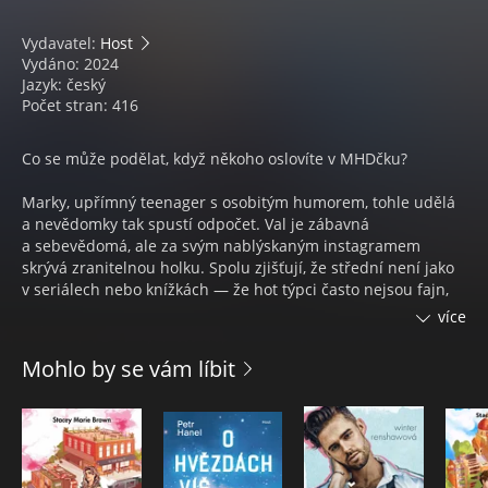
Vydavatel:
Host
Vydáno: 2024
Jazyk: český
Počet stran: 416
Co se může podělat, když někoho oslovíte v MHDčku?
Marky, upřímný teenager s osobitým humorem, tohle udělá
a nevědomky tak spustí odpočet. Val je zábavná
a sebevědomá, ale za svým nablýskaným instagramem
skrývá zranitelnou holku. Spolu zjišťují, že střední není jako
v seriálech nebo knížkách — že hot týpci často nejsou fajn,
hodní kluci umí být toxičtí, že velká gesta nemusí být
více
romantická a sexuální zážitky kouzelné.
Mohlo by se vám líbit
Život konečně dává smysl.
… až do chvíle, kdy najednou přestane. Pokud k sobě
dokážou najít cestu, můžou odpočet včas zastavit.
Ten večer se totiž blíží. A čas utíká.