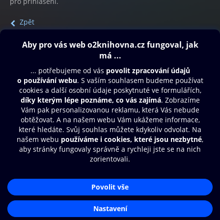
pro přihlášení.
Zpět
Obsah ke stažení
Moje O2 Knihovna
Další zábava
© O2 Czech Republic a.s.
Nákupní řád
Přístupnost
Aplikace O2 Knihovna
Zásady zpracování osobních údajů
Čti a poslouchej své e-knihy a
Cookies
audioknihy rychleji a pohodlněji.