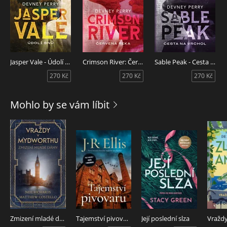
Jasper Vale - Údolí snů
Crimson River: Červená řeka
Sable Peak - Cesta na vrchol
270 Kč
270 Kč
270 Kč
Mohlo by se vám líbit
Zmizení mladé dámy
Tajemství pivovaru
Její poslední slza