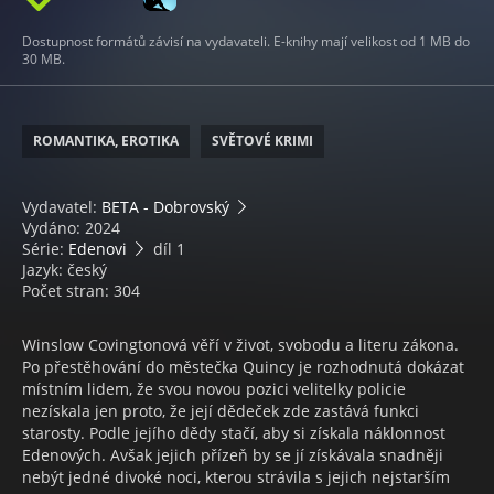
Dostupnost formátů závisí na vydavateli. E-knihy mají velikost od 1 MB do
30 MB.
ROMANTIKA, EROTIKA
SVĚTOVÉ KRIMI
Vydavatel:
BETA - Dobrovský
Vydáno: 2024
Série:
Edenovi
díl 1
Jazyk: český
Počet stran: 304
Winslow Covingtonová věří v život, svobodu a literu zákona.
Po přestěhování do městečka Quincy je rozhodnutá dokázat
místním lidem, že svou novou pozici velitelky policie
nezískala jen proto, že její dědeček zde zastává funkci
starosty. Podle jejího dědy stačí, aby si získala náklonnost
Edenových. Avšak jejich přízeň by se jí získávala snadněji
nebýt jedné divoké noci, kterou strávila s jejich nejstarším