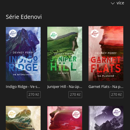
synem. Na její obranu nutno podotknout, že to byla
více
Winslowina první noc ve městě a ona netušila, že ten drsný
a okouzlující muž, který ji vlákal do postele, patří k místní
Série Edenovi
honoraci. Noc s Griffinem Edenem byla obrovská chyba, na
kterou se Winslow snaží zapomenout. Griffin je nesnesitelný,
arogantní a neustále všem připomíná, že je Winslow
odjinud. Dělá, co může, aby se mu vyhýbala, avšak když je na
pozemku Edenových nalezena mrtvá žena, ti dva nemají na
výběr a jejich cesty se protnou. Zatímco stopy vraha vedou k
místnímu obyvateli, Griffin si uvědomí, že je ve Winslow víc,
než se zdálo. Je krásná a inteligentní a neodolatelná. Pro něj.
I pro vraha.
Indigo Ridge - Ve stínu hory
Juniper Hill - Na úpatí
Garnet Flats - Na planině
270 Kč
270 Kč
270 Kč