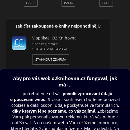
199 Kč
359 Kč
339 Kč
Jak číst zakoupené e-knihy nejpohodlněji?
V aplikaci O2 Knihovna
• bez registrace
• na telefonu i tabletu
STÁHNOUT ZDARMA
Obsah ke stažení
Moje O2 Knihovna
Další zábava