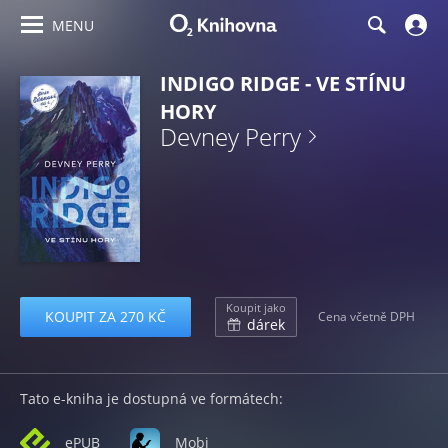
MENU
INDIGO RIDGE - VE STÍNU
HORY
Devney Perry
Koupit jako
KOUPIT ZA 270 KČ
Cena včetně DPH
dárek
Tato e-kniha je dostupná ve formátech:
ePUB
Mobi