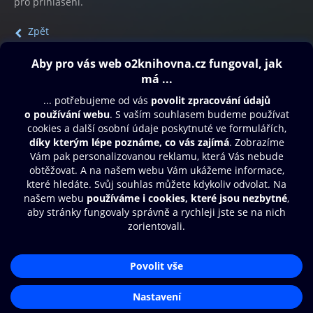
pro přihlášení.
Zpět
Obsah ke stažení
Moje O2 Knihovna
Další zábava
© O2 Czech Republic a.s.
Nákupní řád
Přístupnost
Aplikace O2 Knihovna
Zásady zpracování osobních údajů
Čti a poslouchej své e-knihy a
Cookies
audioknihy rychleji a pohodlněji.