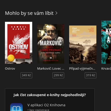
Mohlo by se vám líbit
Ostrov
Markovič: Lovec přízraků - 2. vydání
Případ výjimečné klibny
Krvav
349 Kč
299 Kč
319 Kč
Jak číst zakoupené e-knihy nejpohodlněji?
V aplikaci O2 Knihovna
• bez registrace