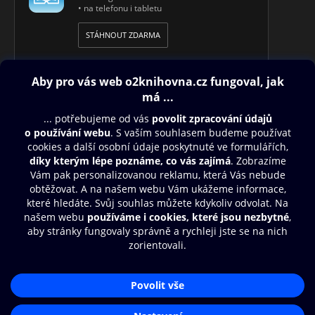
• na telefonu i tabletu
STÁHNOUT ZDARMA
Obsah ke stažení
Moje O2 Knihovna
Další zábava
© O2 Czech Republic a.s.
Nákupní řád
Přístupnost
Aplikace O2 Knihovna
Zásady zpracování osobních údajů