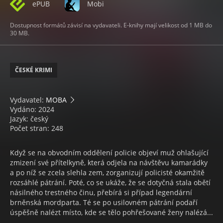
ePUB
Mobi
Dostupnost formátů závisí na vydavateli. E-knihy mají velikost od 1 MB do
30 MB.
ČESKÉ KRIMI
Vydavatel:
MOBA
Vydáno: 2024
Jazyk: český
Počet stran: 248
Když se na obvodním oddělení policie objeví muž ohlašující
zmizení své přítelkyně, která odjela na návštěvu kamarádky
a po níž se zcela slehla zem, zorganizují policisté okamžitě
rozsáhlé pátrání. Poté, co se ukáže, že se dotyčná stala obětí
násilného trestného činu, přebírá si případ legendární
brněnská mordparta. Té se po usilovném pátrání podaří
úspěšně nalézt místo, kde se tělo pohřešované ženy nalézá...