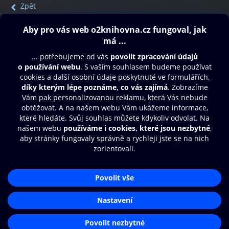
Zpět
Obsah ke stažení
Moje O2 Knihovna
Další zábava
© O2 Czech Republic a.s.
Nákupní řád
Přístupnost
Aplikace O2 Knihovna
Zásady zpracování osobních údajů
Čti a poslouchej své e-knihy a
Cookies
audioknihy rychleji a pohodlněji.
Nastavení cookies