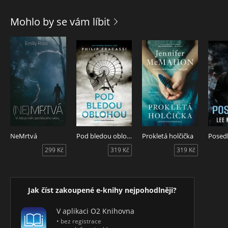
povídačkami i skutečnými událostmi, a hlavně českou
kotlinou.
Mohlo by se vám líbit
Kniha České temno přináší průřez tuzemským literárním
hororem za posledních dvacet let a představuje jak
nejvýraznější autory žánru, tak i jeho nové tváře.
NeMrtvá
Pod bledou oblohou
Prokletá holčička
Posed
299 Kč
319 Kč
319 Kč
Jak číst zakoupené e-knihy nejpohodlněji?
V aplikaci O2 Knihovna
• bez registrace