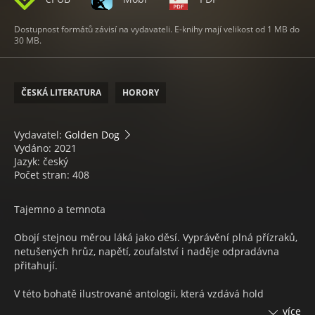
Dostupnost formátů závisí na vydavateli. E-knihy mají velikost od 1 MB do
30 MB.
ČESKÁ LITERATURA
HORORY
Vydavatel:
Golden Dog
Vydáno: 2021
Jazyk: český
Počet stran: 408
Tajemno a temnota
Obojí stejnou měrou láká jako děsí. Vyprávění plná přízraků,
netušených hrůz, napětí, zoufalství i naděje odpradávna
přitahují.
V této bohatě ilustrované antologii, která vzdává hold
domácím klasikům žánru, najdete příběhy inspirované sny,
více