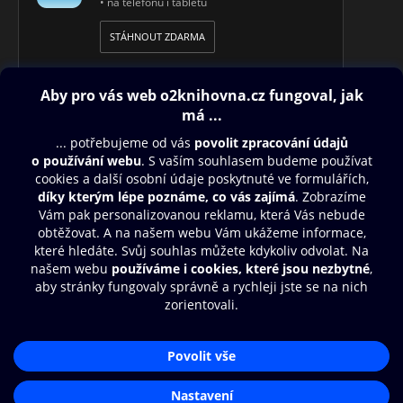
• na telefonu i tabletu
STÁHNOUT ZDARMA
Obsah ke stažení
Moje O2 Knihovna
Další zábava
© O2 Czech Republic a.s.
Nákupní řád
Přístupnost
Aplikace O2 Knihovna
Zásady zpracování osobních údajů
Čti a poslouchej své e-knihy a
Cookies