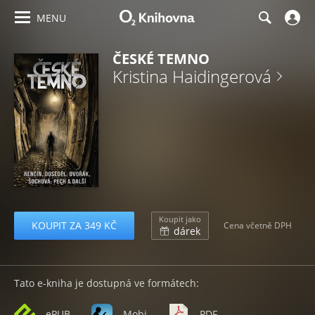
MENU
ČESKÉ TEMNO
Kristina Haidingerová
Koupit jako
KOUPIT ZA 349 KČ
Cena včetně DPH
dárek
Tato e-kniha je dostupná ve formátech:
ePUB
Mobi
PDF