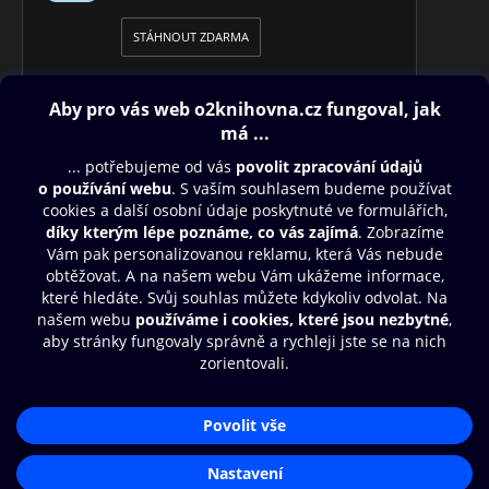
STÁHNOUT ZDARMA
Obsah ke stažení
Moje O2 Knihovna
Další zábava
© O2 Czech Republic a.s.
Nákupní řád
Přístupnost
Aplikace O2 Knihovna
Zásady zpracování osobních údajů
Čti a poslouchej své e-knihy a
Cookies