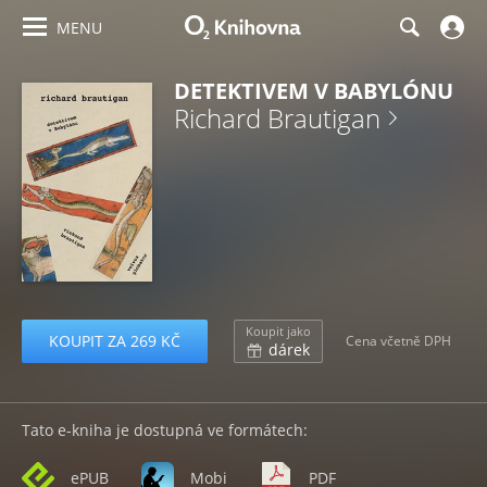
MENU
DETEKTIVEM V BABYLÓNU
Richard Brautigan
Koupit jako
KOUPIT ZA 269 KČ
Cena včetně DPH
dárek
Tato e-kniha je dostupná ve formátech:
ePUB
Mobi
PDF