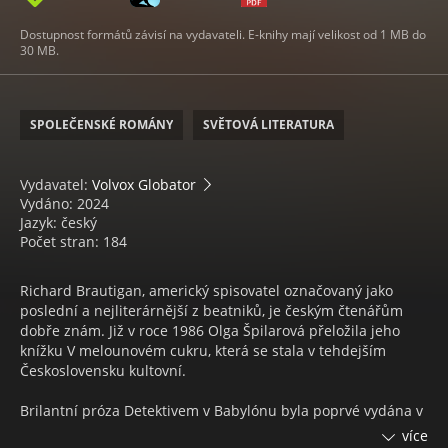
Dostupnost formátů závisí na vydavateli. E-knihy mají velikost od 1 MB do
30 MB.
SPOLEČENSKÉ ROMÁNY
SVĚTOVÁ LITERATURA
Vydavatel:
Volvox Globator
Vydáno: 2024
Jazyk: český
Počet stran: 184
Richard Brautigan, americký spisovatel označovaný jako
poslední a nejliterárnější z beatniků, je českým čtenářům
dobře znám. Již v roce 1986 Olga Špilarová přeložila jeho
knížku V melounovém cukru, která se stala v tehdejším
Československu kultovní.
Brilantní próza Detektivem v Babylónu byla poprvé vydána v
roce 1977 s podtitulem Román soukromého očka roku 1942.
více