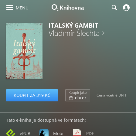
MENU
ITALSKÝ GAMBIT
Vladimír Šlechta
Koupit jako
KOUPIT ZA 319 KČ
Cena včetně DPH
dárek
Tato e-kniha je dostupná ve formátech:
ePUB
Mobi
PDF