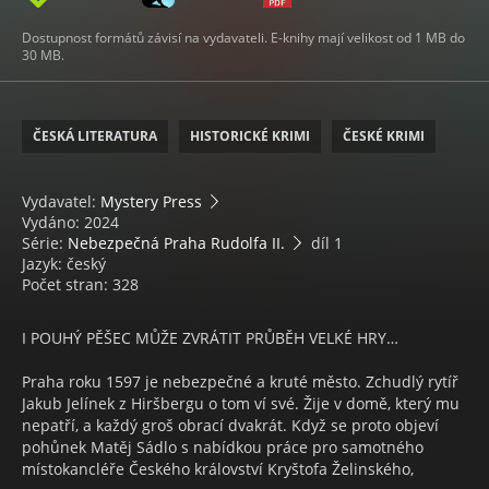
Dostupnost formátů závisí na vydavateli. E-knihy mají velikost od 1 MB do
30 MB.
ČESKÁ LITERATURA
HISTORICKÉ KRIMI
ČESKÉ KRIMI
Vydavatel:
Mystery Press
Vydáno: 2024
Série:
Nebezpečná Praha Rudolfa II.
díl 1
Jazyk: český
Počet stran: 328
I POUHÝ PĚŠEC MŮŽE ZVRÁTIT PRŮBĚH VELKÉ HRY…
Praha roku 1597 je nebezpečné a kruté město. Zchudlý rytíř
Jakub Jelínek z Hiršbergu o tom ví své. Žije v domě, který mu
nepatří, a každý groš obrací dvakrát. Když se proto objeví
pohůnek Matěj Sádlo s nabídkou práce pro samotného
místokancléře Českého království Kryštofa Želinského,