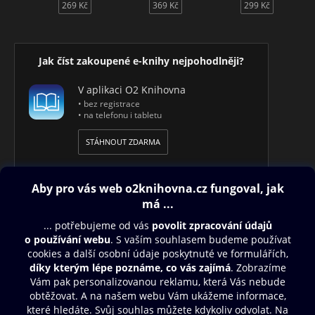
269 Kč
369 Kč
299 Kč
Jak číst zakoupené e-knihy nejpohodlněji?
V aplikaci O2 Knihovna
• bez registrace
• na telefonu i tabletu
STÁHNOUT ZDARMA
Obsah ke stažení
Moje O2 Knihovna
Další zábava