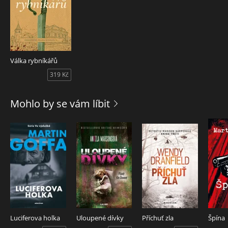
Válka rybníkářů
319 Kč
Mohlo by se vám líbit
Luciferova holka
Uloupené dívky
Příchuť zla
Špína