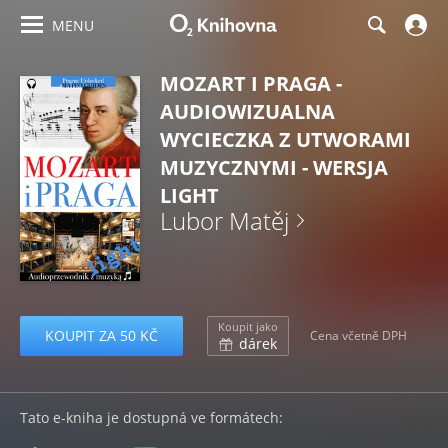
MENU
MOZART I PRAGA -
AUDIOWIZUALNA
WYCIECZKA Z UTWORAMI
MUZYCZNYMI - WERSJA
LIGHT
Lubor Matěj
Koupit jako
KOUPIT ZA 50 KČ
Cena včetně DPH
dárek
Tato e-kniha je dostupná ve formátech: