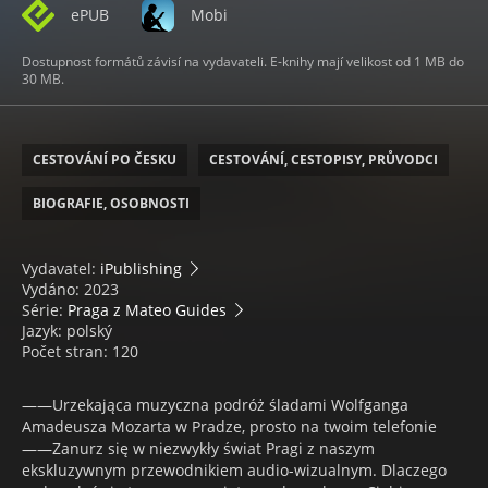
ePUB
Mobi
Dostupnost formátů závisí na vydavateli. E-knihy mají velikost od 1 MB do
30 MB.
CESTOVÁNÍ PO ČESKU
CESTOVÁNÍ, CESTOPISY, PRŮVODCI
BIOGRAFIE, OSOBNOSTI
Vydavatel:
iPublishing
Vydáno: 2023
Série:
Praga z Mateo Guides
Jazyk: polský
Počet stran: 120
——Urzekająca muzyczna podróż śladami Wolfganga
Amadeusza Mozarta w Pradze, prosto na twoim telefonie
——Zanurz się w niezwykły świat Pragi z naszym
ekskluzywnym przewodnikiem audio-wizualnym. Dlaczego