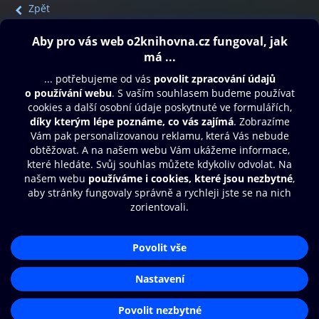
Zpět
Obsah ke stažení
Moje O2 Knihovna
Další zábava
© O2 Czech Republic a.s.
Nákupní řád
Přístupnost
Aplikace O2 Knihovna
Zásady zpracování osobních údajů
Čti a poslouchej své e-knihy a
Cookies
audioknihy rychleji a pohodlněji.
Nastavení cookies