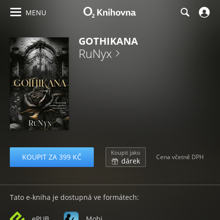
MENU
GOTHIKANA
RuNyx
Koupit jako
KOUPIT ZA 399 KČ
Cena včetně DPH
dárek
Tato e-kniha je dostupná ve formátech:
ePUB
Mobi