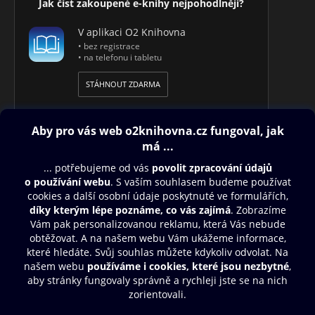
Jak číst zakoupené e-knihy nejpohodlněji?
V aplikaci O2 Knihovna
• bez registrace
• na telefonu i tabletu
STÁHNOUT ZDARMA
Obsah ke stažení
Moje O2 Knihovna
Další zábava
© O2 Czech Republic a.s.
Nákupní řád