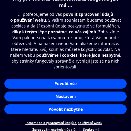
Obsah ke stažení
Moje O2 Knihovna
Další zábava
© O2 Czech Republic a.s.
Nákupní řád
Přístupnost
Aplikace O2 Knihovna
Zásady zpracování osobních údajů
Čti a poslouchej své e-knihy a
Cookies
audioknihy rychleji a pohodlněji.
Nastavení cookies
STÁHNOUT