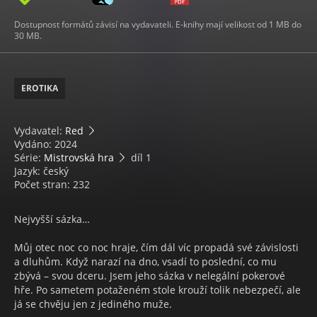
Dostupnost formátů závisí na vydavateli. E-knihy mají velikost od 1 MB do
30 MB.
EROTIKA
Vydavatel:
Red
Vydáno: 2024
Série:
Mistrovská hra
díl 1
Jazyk: český
Počet stran: 232
Nejvyšší sázka…
Můj otec noc co noc hraje, čím dál víc propadá své závislosti
a dluhům. Když narazí na dno, vsadí to poslední, co mu
zbývá – svou dceru. Jsem jeho sázka v nelegální pokerové
hře. Po sametem potaženém stole krouží tolik nebezpečí, ale
já se chvěju jen z jediného muže.