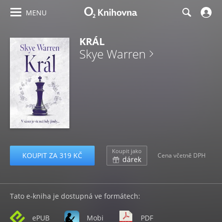
MENU
KRÁL
Skye Warren
Koupit jako
KOUPIT ZA 319 KČ
Cena včetně DPH
dárek
Tato e-kniha je dostupná ve formátech:
ePUB
Mobi
PDF