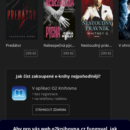
Predátor
Nebezpečná pýcha
Nestoudný právník
V ohni
299 Kč
399 Kč
299 Kč
Jak číst zakoupené e-knihy nejpohodlněji?
V aplikaci O2 Knihovna
• bez registrace
• na telefonu i tabletu
STÁHNOUT ZDARMA