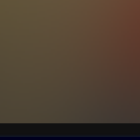
ovna
Další zábava