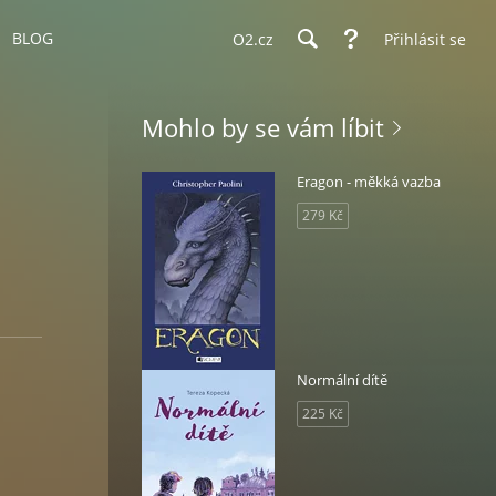
BLOG
O2.cz
Přihlásit se
Mohlo by se vám líbit
Eragon - měkká vazba
279 Kč
Normální dítě
225 Kč