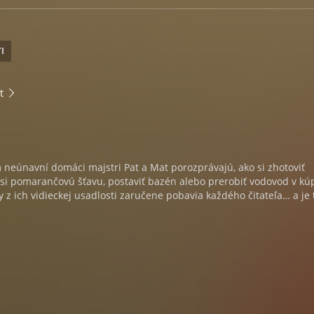
I
t
m neúnavní domáci majstri Pat a Mat porozprávajú, ako si zhotoviť
ť si pomarančovú šťavu, postaviť bazén alebo prerobiť vodovod v kúp
z ich vidieckej usadlosti zaručene pobavia každého čitateľa… a je 