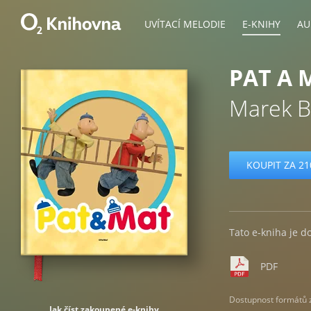
UVÍTACÍ MELODIE
E-KNIHY
AU
PAT A 
Marek 
KOUPIT ZA 21
Tato e-kniha je d
PDF
Dostupnost formátů zá
Jak číst zakoupené e-knihy