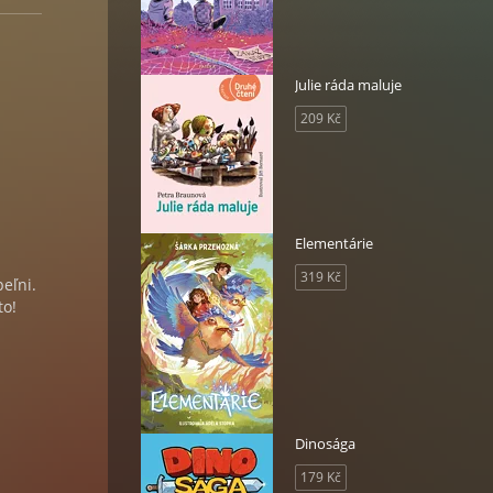
Julie ráda maluje
209 Kč
Elementárie
319 Kč
eľni.
to!
Dinosága
179 Kč