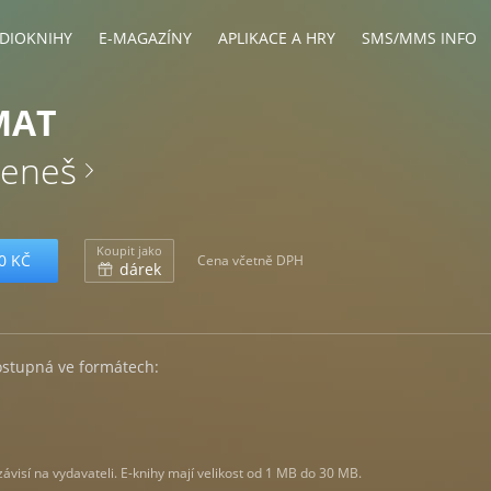
DIOKNIHY
E-MAGAZÍNY
APLIKACE A HRY
SMS/MMS INFO
MAT
Beneš
Koupit jako
0 KČ
Cena včetně DPH
dárek
ostupná ve formátech:
visí na vydavateli. E-knihy mají velikost od 1 MB do 30 MB.