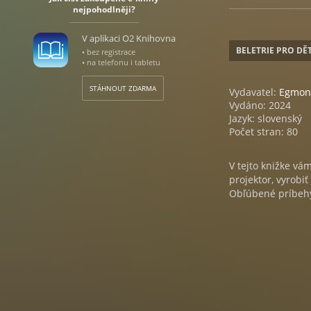
nejpohodlněji?
V aplikaci O2 Knihovna
BELETRIE PRO DĚT
• bez registrace
• na telefonu i tabletu
STÁHNOUT ZDARMA
Vydavatel:
Egmon
Vydáno: 2024
Jazyk: slovenský
Počet stran: 80
V tejto knižke vá
projektor, vyrobi
Obľúbené príbehy 