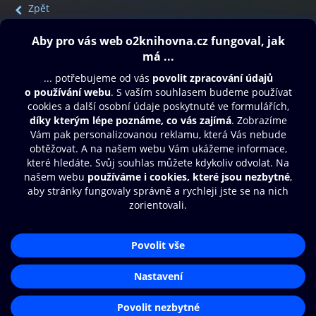
Zpět
Obsah ke stažení
Moje O2 Knihovna
Další zábava
© O2 Czech Republic a.s.
Nákupní řád
Přístupnost
Aplikace O2 Knihovna
Zásady zpracování osobních údajů
Čti a poslouchej své e-knihy a
Cookies
audioknihy rychleji a pohodlněji.
Nastavení cookies