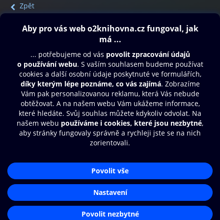
Zpět
Obsah ke stažení
Moje O2 Knihovna
Další zábava
© O2 Czech Republic a.s.
Nákupní řád
Přístupnost
Aplikace O2 Knihovna
Zásady zpracování osobních údajů
Čti a poslouchej své e-knihy a
Cookies
audioknihy rychleji a pohodlněji.
Nastavení cookies