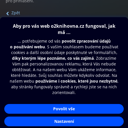
pro přihlášení.
Zpět
Obsah ke stažení
Moje O2 Knihovna
Další zábava
© O2 Czech Republic a.s.
Nákupní řád
Přístupnost
Aplikace O2 Knihovna
Zásady zpracování osobních údajů
Čti a poslouchej své e-knihy a
Cookies
audioknihy rychleji a pohodlněji.