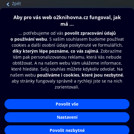
Zpět
Obsah ke stažení
Moje O2 Knihovna
Další zábava
© O2 Czech Republic a.s.
Nákupní řád
Přístupnost
Aplikace O2 Knihovna
Zásady zpracování osobních údajů
Čti a poslouchej své e-knihy a
Cookies
audioknihy rychleji a pohodlněji.
Nastavení cookies