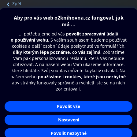
Zpět
Obsah ke stažení
Moje O2 Knihovna
Další zábava
© O2 Czech Republic a.s.
Nákupní řád
Přístupnost
Aplikace O2 Knihovna
Zásady zpracování osobních údajů
Čti a poslouchej své e-knihy a
Cookies
audioknihy rychleji a pohodlněji.
Nastavení cookies